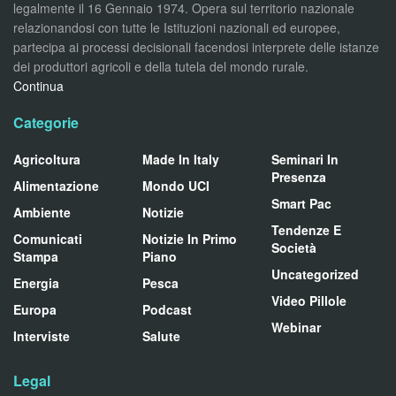
legalmente il 16 Gennaio 1974. Opera sul territorio nazionale
relazionandosi con tutte le Istituzioni nazionali ed europee,
partecipa ai processi decisionali facendosi interprete delle istanze
dei produttori agricoli e della tutela del mondo rurale.
Continua
Categorie
Agricoltura
Made In Italy
Seminari In
Presenza
Alimentazione
Mondo UCI
Smart Pac
Ambiente
Notizie
Tendenze E
Comunicati
Notizie In Primo
Società
Stampa
Piano
Uncategorized
Energia
Pesca
Video Pillole
Europa
Podcast
Webinar
Interviste
Salute
Legal