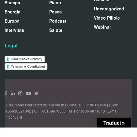
Stampa
Piano
Uncategorized
Energia
Pesca
Video Pillole
Europa
Podcast
Webinar
Interviste
Salute
Legal
Informativa Privacy
Termini e Condizioni
UCI Unione Coltivatori Italiani Via in Lucina, 10 00186 ROMA | P.IVA:
IT05630521002 | C.F.: 80189670583 | Telefono: 06 6871043 | E-mail:
info@uci.it
Traduci »