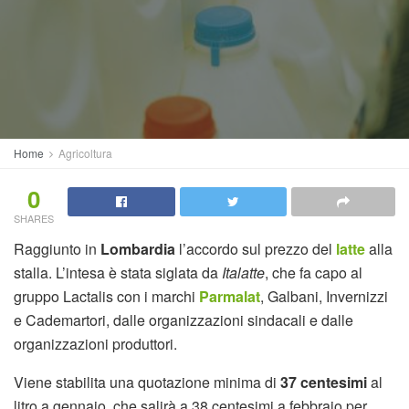
Home
Agricoltura
0
SHARES
Raggiunto in
Lombardia
l’accordo sul prezzo del
latte
alla
stalla. L’intesa è stata siglata da
Italatte
, che fa capo al
gruppo Lactalis con i marchi
Parmalat
, Galbani, Invernizzi
e Cademartori, dalle organizzazioni sindacali e dalle
organizzazioni produttori.
Viene stabilita una quotazione minima di
37 centesimi
al
litro a gennaio, che salirà a 38 centesimi a febbraio per