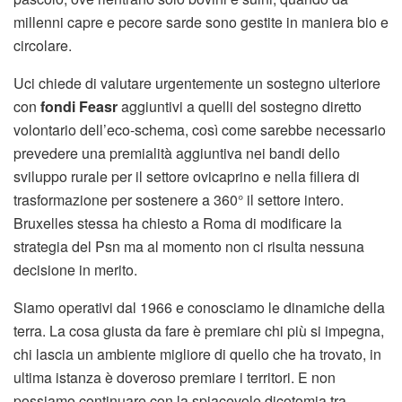
millenni capre e pecore sarde sono gestite in maniera bio e
circolare.
Uci chiede di valutare urgentemente un sostegno ulteriore
con
fondi Feasr
aggiuntivi a quelli del sostegno diretto
volontario dell’eco-schema, così come sarebbe necessario
prevedere una premialità aggiuntiva nei bandi dello
sviluppo rurale per il settore ovicaprino e nella filiera di
trasformazione per sostenere a 360° il settore intero.
Bruxelles stessa ha chiesto a Roma di modificare la
strategia del Psn ma al momento non ci risulta nessuna
decisione in merito.
Siamo operativi dal 1966 e conosciamo le dinamiche della
terra. La cosa giusta da fare è premiare chi più si impegna,
chi lascia un ambiente migliore di quello che ha trovato, in
ultima istanza è doveroso premiare i territori. E non
possiamo continuare con la spiacevole dicotomia tra