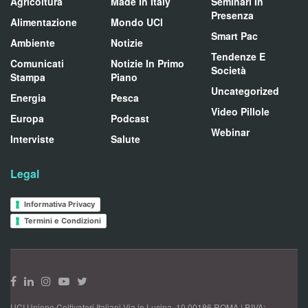
Agricoltura
Made In Italy
Seminari In
Presenza
Alimentazione
Mondo UCI
Smart Pac
Ambiente
Notizie
Tendenze E
Comunicati
Notizie In Primo
Società
Stampa
Piano
Uncategorized
Energia
Pesca
Video Pillole
Europa
Podcast
Webinar
Interviste
Salute
Legal
Informativa Privacy
Termini e Condizioni
UCI Unione Coltivatori Italiani Via in Lucina, 10 00186 ROMA | P.IVA: