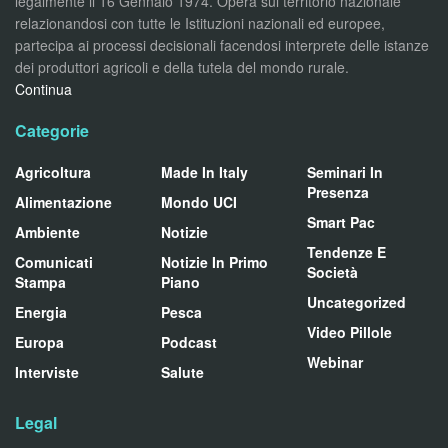
legalmente il 16 Gennaio 1974. Opera sul territorio nazionale
relazionandosi con tutte le Istituzioni nazionali ed europee,
partecipa ai processi decisionali facendosi interprete delle istanze
dei produttori agricoli e della tutela del mondo rurale.
Continua
Categorie
Agricoltura
Made In Italy
Seminari In
Presenza
Alimentazione
Mondo UCI
Smart Pac
Ambiente
Notizie
Tendenze E
Comunicati
Notizie In Primo
Società
Stampa
Piano
Uncategorized
Energia
Pesca
Video Pillole
Europa
Podcast
Webinar
Interviste
Salute
Legal