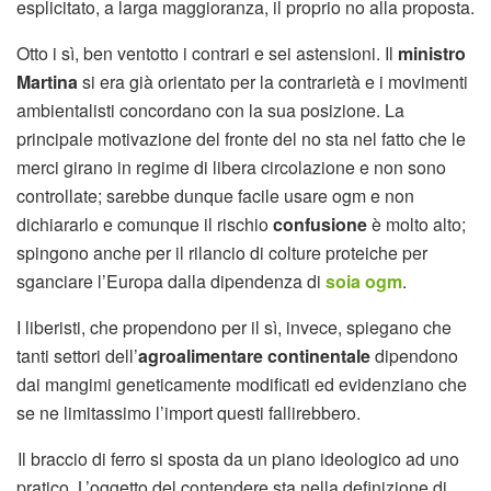
esplicitato, a larga maggioranza, il proprio no alla proposta.
Otto i sì, ben ventotto i contrari e sei astensioni. Il
ministro
Martina
si era già orientato per la contrarietà e i movimenti
ambientalisti concordano con la sua posizione. La
principale motivazione del fronte del no sta nel fatto che le
merci girano in regime di libera circolazione e non sono
controllate; sarebbe dunque facile usare ogm e non
dichiararlo e comunque il rischio
confusione
è molto alto;
spingono anche per il rilancio di colture proteiche per
sganciare l’Europa dalla dipendenza di
soia ogm
.
I liberisti, che propendono per il sì, invece, spiegano che
tanti settori dell’
agroalimentare continentale
dipendono
dai mangimi geneticamente modificati ed evidenziano che
se ne limitassimo l’import questi fallirebbero.
Il braccio di ferro si sposta da un piano ideologico ad uno
pratico. L’oggetto del contendere sta nella definizione di