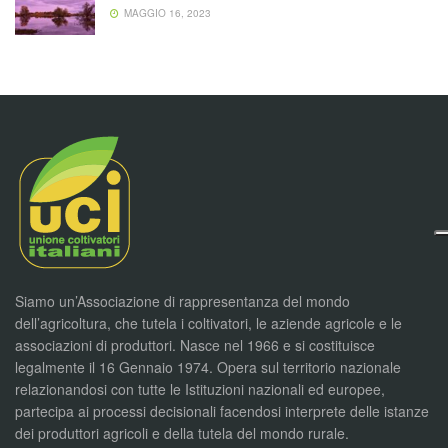
MAGGIO 16, 2023
Siamo un’Associazione di rappresentanza del mondo
dell’agricoltura, che tutela i coltivatori, le aziende agricole e le
associazioni di produttori. Nasce nel 1966 e si costituisce
legalmente il 16 Gennaio 1974. Opera sul territorio nazionale
relazionandosi con tutte le Istituzioni nazionali ed europee,
partecipa ai processi decisionali facendosi interprete delle istanze
dei produttori agricoli e della tutela del mondo rurale.