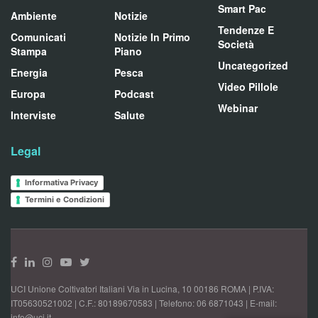
Smart Pac
Ambiente
Notizie
Tendenze E
Comunicati
Notizie In Primo
Società
Stampa
Piano
Uncategorized
Energia
Pesca
Video Pillole
Europa
Podcast
Webinar
Interviste
Salute
Legal
Informativa Privacy
Termini e Condizioni
UCI Unione Coltivatori Italiani Via in Lucina, 10 00186 ROMA | P.IVA:
IT05630521002 | C.F.: 80189670583 | Telefono: 06 6871043 | E-mail:
info@uci.it