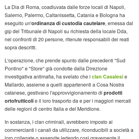
La Dia di Roma, coadiuvata dalle forze locali di Napoli,
Salerno, Palermo, Caltanissetta, Catania e Bologna ha
eseguito un'
ordinanza di custodia cautelare
, emessa dal
gip del Tribunale di Napoli su richiesta della locale Dda,
nei confronti di 20 persone, ritenute responsabili dei reati
sopra descritti.
L'operazione, che prende spunto dalle precedenti ''Sud
Pontino'' e ''Store'' già condotte dalla Direzione
investigativa antimafia, ha svelato che i
clan Casalesi
e
Mallardo, assieme a quelli appartenenti a Cosa Nostra
catanese, gestivano l'approvvigionamento di
prodotti
ortofrutticoli
e il loro trasporto da e per i maggiori mercati
delle regioni di centro Italia e del Meridione.
In sostanza, i clan criminali, avrebbero imposto ai
commercianti i canali da utilizzare, riconducibili a società a
loro collegate o asservite ledendo così gravemente il