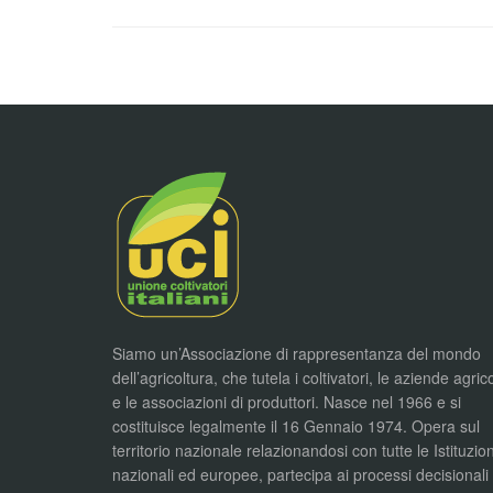
Siamo un’Associazione di rappresentanza del mondo
dell’agricoltura, che tutela i coltivatori, le aziende agric
e le associazioni di produttori. Nasce nel 1966 e si
costituisce legalmente il 16 Gennaio 1974. Opera sul
territorio nazionale relazionandosi con tutte le Istituzion
nazionali ed europee, partecipa ai processi decisionali