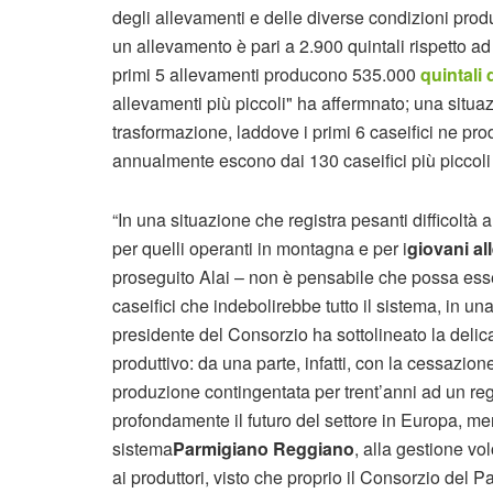
degli allevamenti e delle diverse condizioni prod
un allevamento è pari a 2.900 quintali rispetto ad
primi 5 allevamenti producono 535.000
quintali d
allevamenti più piccoli" ha affermnato; una situazi
trasformazione, laddove i primi 6 caseifici ne pr
annualmente escono dai 130 caseifici più piccoli
“In una situazione che registra pesanti difficoltà a
per quelli operanti in montagna e per i
giovani al
proseguito Alai – non è pensabile che possa esser
caseifici che indebolirebbe tutto il sistema, in una 
presidente del Consorzio ha sottolineato la deli
produttivo: da una parte, infatti, con la cessazion
produzione contingentata per trent’anni ad un re
profondamente il futuro del settore in Europa, mentr
sistema
Parmigiano Reggiano
, alla gestione vo
ai produttori, visto che proprio il Consorzio del 