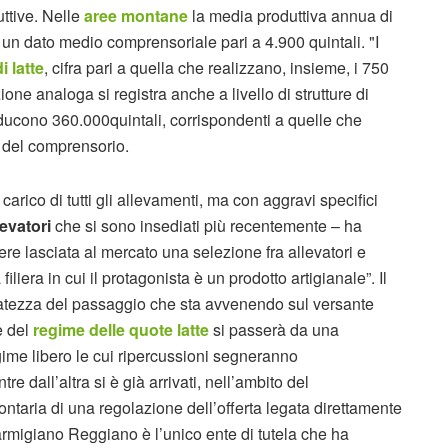
uttive. Nelle
aree montane
la media produttiva annua di
 un dato medio comprensoriale pari a 4.900 quintali. "I
i latte
, cifra pari a quella che realizzano, insieme, i 750
one analoga si registra anche a livello di strutture di
oducono 360.000quintali, corrispondenti a quelle che
 del comprensorio.
 carico di tutti gli allevamenti, ma con aggravi specifici
levatori
che si sono insediati più recentemente – ha
e lasciata al mercato una selezione fra allevatori e
filiera in cui il protagonista è un prodotto artigianale”. Il
catezza del passaggio che sta avvenendo sul versante
e del
regime delle quote latte
si passerà da una
gime libero le cui ripercussioni segneranno
e dall’altra si è già arrivati, nell’ambito del
lontaria di una regolazione dell’offerta legata direttamente
Parmigiano Reggiano è l’unico ente di tutela che ha