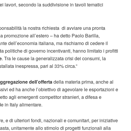
ei lavori, secondo la suddivisione in tavoli tematici
nsabilità la nostra richiesta di avviare una pronta
sua promozione all’estero – ha detto Paolo Barilla,
ante dell’economia italiana, ma rischiamo di cedere il
a politiche di governo incentivanti, hanno limitato i profitti
e
. Tra le cause la generalizzata crisi dei consumi, la
nstallata inespressa, pari al 33% circa.”
ggregazione dell’offerta
della materia prima, anche al
sivi ed ha anche l’obiettivo di agevolare le esportazioni e
petto agli emergenti competitor stranieri, a difesa e
 in Italy alimentare.
e, e di ulteriori fondi, nazionali e comunitari, per iniziative
ta, unitamente allo stimolo di progetti funzionali alla