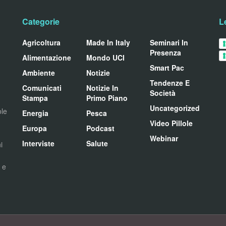
Categorie
L
Agricoltura
Made In Italy
Seminari In
Presenza
Alimentazione
Mondo UCI
Smart Pac
Ambiente
Notizie
Tendenze E
Comunicati
Notizie In
Società
Stampa
Primo Piano
Uncategorized
ole
Energia
Pesca
Video Pillole
Europa
Podcast
Webinar
Interviste
Salute
i
i e