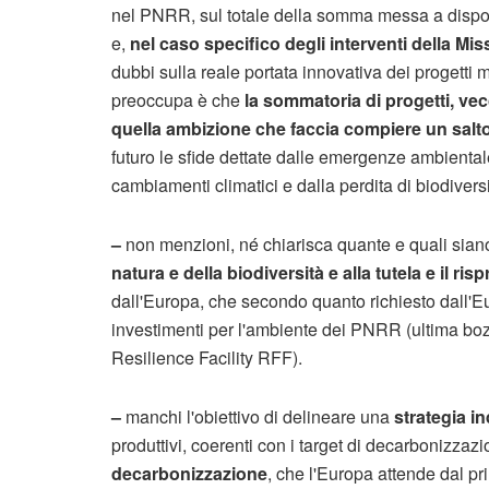
nel PNRR, sul totale della somma messa a disp
e,
nel caso specifico degli interventi della Mi
dubbi sulla reale portata innovativa dei progetti m
preoccupa è che
la sommatoria di progetti, vec
quella ambizione che faccia compiere un salto
futuro le sfide dettate dalle emergenze ambiental
cambiamenti climatici e dalla perdita di biodive
–
non menzioni, né chiarisca quante e quali siano 
natura e della biodiversità e alla tutela e il ris
dall'Europa, che secondo quanto richiesto dall'E
investimenti per l'ambiente dei PNRR (ultima bo
Resilience Facility RFF).
–
manchi l'obiettivo di delineare una
strategia i
produttivi, coerenti con i target di decarbonizz
decarbonizzazione
, che l'Europa attende dal pr