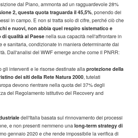
osizione dal Piano, ammonta ad un ragguardevole 28%
ssione 2, questa quota traguarda il 45,5%
, ponendo dei
essi in campo. E non si tratta solo di cifre, perché ciò che
chi e nuovi, non abbia quel respiro sistematico e
 di qualità al Paese
nella sua capacità nell'affrontare in
e e sanitaria, condizionate in maniera determinante dai
rsità. Dall'analisi del WWF emerge anche come il PNRR:
gli interventi e le risorse destinate alla
protezione della
pristino dei siti della Rete Natura 2000
, tutelati
uropa devono rientrare nella quota del 37% degli
zza del Regolamento istitutivo del Recovery and
ndustriale
dell'Italia basata sul rinnovamento dei processi
azione, e non presenti nemmeno una
long-term strategy di
imo gennaio 2020 e che rende impossibile la verifica di