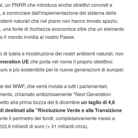
al, un PNRR che introduca anche obiettivi concreti e
à, a cominciare dall'implementazione del sistema delle
osistemi naturali che nel piano non hanno trovato spazio.
re, una fonte di ricchezza economica oltre che un elemento
to il mondo invidia al nostro Paese.
 di tutela e ricostruzione dei nostri ambienti naturali, non
eneration UE
che porta nel nome il proprio obiettivo:
icuro e più sostenibile per le nuove generazioni di europei.
 del WWF, che verrà inviata a tutti i parlamentari,
ocumento, chiamato ambiziosamente "Next Generation
ispetto alla prima bozza del 6 dicembre
un taglio di 4,6
ndi destinati alla "Rivoluzione Verde e alla Transizione
nte il perimetro dei fondi, complessivamente messi a
3,9 miliardi di euro (+ 31 miliardi circa).