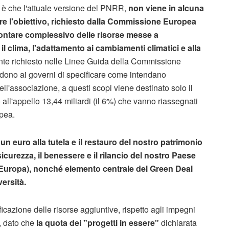
 è che l'attuale versione del PNRR,
non viene in alcuna
are l'obiettivo, richiesto dalla Commissione Europea
mmontare complessivo delle risorse messe a
il clima, l'adattamento ai cambiamenti climatici e alla
te richiesto nelle Linee Guida della Commissione
dono ai governi di specificare come intendano
ll'associazione, a questi scopi viene destinato solo il
all'appello 13,44 miliardi (il 6%) che vanno riassegnati
opea.
euro alla tutela e il restauro del nostro patrimonio
sicurezza, il benessere e il rilancio del nostro Paese
d'Europa), nonché elemento centrale del Green Deal
ersità.
icazione delle risorse aggiuntive, rispetto agli impegni
, dato che
la quota dei "progetti in essere"
dichiarata