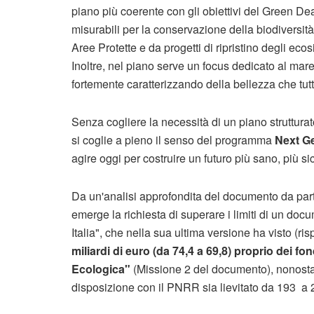
piano più coerente con gli obiettivi del Green De
misurabili per la conservazione della biodiversit
Aree Protette e da progetti di ripristino degli ec
Inoltre, nel piano serve un focus dedicato al ma
fortemente caratterizzando della bellezza che tut
Senza cogliere la necessità di un piano strutturato
si coglie a pieno il senso del programma
Next G
agire oggi per costruire un futuro più sano, più s
Da un'analisi approfondita del documento da parte
emerge la richiesta di superare i limiti di un d
Italia", che nella sua ultima versione ha visto (r
miliardi di euro (da 74,4 a 69,8) proprio dei fo
Ecologica"
(Missione 2 del documento), nonosta
disposizione con il PNRR sia lievitato da 193 a 22