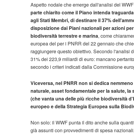
Aspetto nodale che emerge dall'analisi del WWF
parte chiarito come il Piano intenda traguard
agli Stati Membri, di destinare il 37% dell'a
disposizione dai Piani nazionali per azioni per 
biodiversità terrestre e marina
, come chiaramen
europea del per i PNRR del 22 gennaio che chie
raggiungere questo obiettivo. Secondo l'analisi de
31% dei 223,9 miliardi di euro: mancano pertanto 
secondo i criteri indicati dalla Commissione eur
Viceversa, nel PNRR non si dedica nemmeno un 
naturale, asset fondamentale per la salute, la 
(che vanta una delle più ricche biodiversità 
europeo e della Strategia Europea sulla Biodiv
Non solo: il WWF punta il dito anche sulla quantif
già assunti con provvedimenti di spesa nazionali