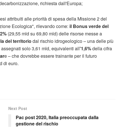
 decarbonizzazione, richiesta dall'Europa;
si attribuiti alle priorità di spesa della Missione 2 del
zione Ecologica", rilevando come:
il Bonus verde del
,2%
(29,55 mld su 69,80 mld) delle risorse messe a
la del territorio
dal rischio idrogeologico – una delle più
assegnati solo 3,61 mld, equivalenti all
'1,6%
della cifra
ar
e – che dovrebbe essere trainante per il futuro
d di euro.
Next Post
Pac post 2020, Italia preoccupata dalla
gestione del rischio