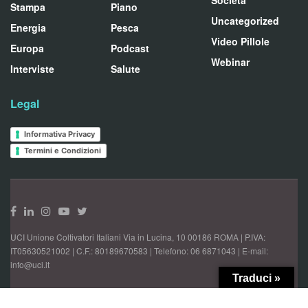
Società
Stampa
Piano
Uncategorized
Energia
Pesca
Video Pillole
Europa
Podcast
Webinar
Interviste
Salute
Legal
Informativa Privacy
Termini e Condizioni
UCI Unione Coltivatori Italiani Via in Lucina, 10 00186 ROMA | P.IVA:
IT05630521002 | C.F.: 80189670583 | Telefono: 06 6871043 | E-mail:
info@uci.it
Traduci »