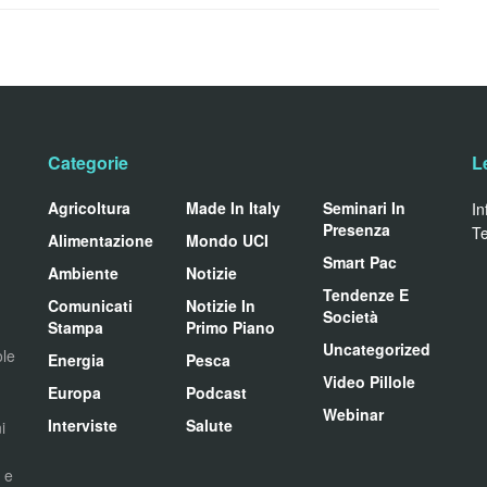
Categorie
L
Agricoltura
Made In Italy
Seminari In
In
Presenza
Te
Alimentazione
Mondo UCI
Smart Pac
Ambiente
Notizie
Tendenze E
Comunicati
Notizie In
Società
Stampa
Primo Piano
Uncategorized
ole
Energia
Pesca
Video Pillole
Europa
Podcast
Webinar
Interviste
Salute
i
i e