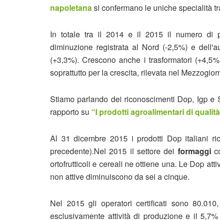
napoletana
si confermano le uniche specialità tra
In totale tra il 2014 e il 2015 il numero di 
diminuzione registrata al Nord (-2,5%) e dell'
(+3,3%). Crescono anche i trasformatori (+4,5%)
soprattutto per la crescita, rilevata nel Mezzogio
Stiamo parlando dei riconoscimenti Dop, Igp e St
rapporto su
“I prodotti agroalimentari di quali
Al 31 dicembre 2015 i prodotti Dop italiani ric
precedente).Nel 2015 il settore dei
formaggi
c
ortofrutticoli e cereali ne ottiene una. Le Dop att
non attive diminuiscono da sei a cinque.
Nel 2015 gli operatori certificati sono 80.010
esclusivamente attività di produzione e il 5,7%