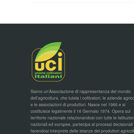
Siamo un’Associazione di rappresentanza del mondo
dell’agricoltura, che tutela i coltivatori, le aziende agric
e le associazioni di produttori. Nasce nel 1966 e si
costituisce legalmente il 16 Gennaio 1974. Opera sul
territorio nazionale relazionandosi con tutte le Istituzion
nazionali ed europee, partecipa ai processi decisionali
facendosi interprete delle istanze dei produttori agricol