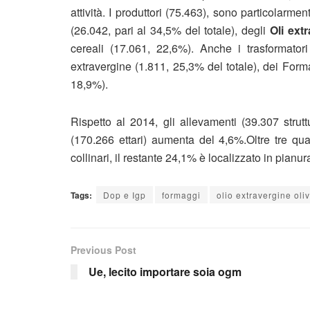
attività. I produttori (75.463), sono particolarmen
(26.042, pari al 34,5% del totale), degli
Oli ext
cereali (17.061, 22,6%). Anche i trasformatori 
extravergine (1.811, 25,3% del totale), dei Forma
18,9%).
Rispetto al 2014, gli allevamenti (39.307 strut
(170.266 ettari) aumenta del 4,6%.Oltre tre qua
collinari, il restante 24,1% è localizzato in pianur
Tags:
Dop e Igp
formaggi
olio extravergine oli
Previous Post
Ue, lecito importare soia ogm