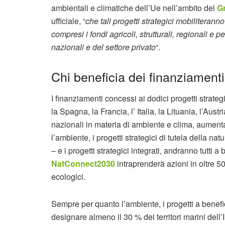
ambientali e climatiche dell’Ue nell’ambito del
G
ufficiale, “
che tali progetti strategici mobiliteranno
compresi i fondi agricoli, strutturali, regionali e 
nazionali e del settore privato
“.
Chi beneficia dei finanziament
I finanziamenti concessi ai dodici progetti strateg
la Spagna, la Francia, l’ Italia, la Lituania, l’Austri
nazionali in materia di ambiente e clima, aumentan
l’ambiente, i progetti strategici di tutela della n
– e i progetti strategici integrati, andranno tutti a
NatConnect2030
intraprenderà azioni in oltre 500
ecologici.
Sempre per quanto l’ambiente, i progetti a benefi
designare almeno il 30 % dei territori marini dell