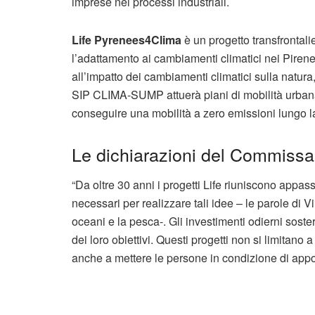
imprese nei processi industriali.
Life Pyrenees4Clima
è un progetto transfrontal
l’adattamento ai cambiamenti climatici nei Pirene
all’impatto dei cambiamenti climatici sulla natura
SIP CLIMA-SUMP attuerà piani di mobilità urbana
conseguire una mobilità a zero emissioni lungo la 
Le dichiarazioni del Commissa
“Da oltre 30 anni i progetti Life riuniscono appas
necessari per realizzare tali idee – le parole di V
oceani e la pesca-. Gli investimenti odierni sos
dei loro obiettivi. Questi progetti non si limitano 
anche a mettere le persone in condizione di app