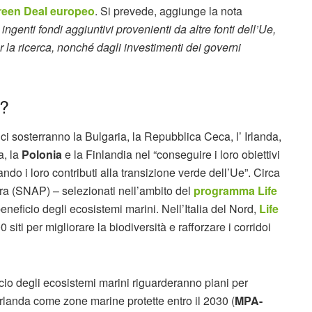
reen Deal europeo
. Si prevede, aggiunge la nota
 ingenti fondi aggiuntivi provenienti da altre fonti dell’Ue,
per la ricerca, nonché dagli investimenti dei governi
i?
ici sosterranno la Bulgaria, la Repubblica Ceca, l’ Irlanda,
a, la
Polonia
e la Finlandia nel “conseguire i loro obiettivi
do i loro contributi alla transizione verde dell’Ue”. Circa
atura (SNAP) – selezionati nell’ambito del
programma Life
 beneficio degli ecosistemi marini. Nell’Italia del Nord,
Life
 siti per migliorare la biodiversità e rafforzare i corridoi
cio degli ecosistemi marini riguarderanno piani per
’Irlanda come zone marine protette entro il 2030 (
MPA-