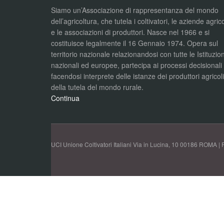
Siamo un’Associazione di rappresentanza del mondo
dell’agricoltura, che tutela i coltivatori, le aziende agric
e le associazioni di produttori. Nasce nel 1966 e si
costituisce legalmente il 16 Gennaio 1974. Opera sul
territorio nazionale relazionandosi con tutte le Istituzion
nazionali ed europee, partecipa ai processi decisionali
facendosi interprete delle istanze dei produttori agricol
della tutela del mondo rurale.
Continua
UCI Unione Coltivatori Italiani Via in Lucina, 10 00186 ROMA | 