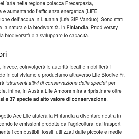
 dell’aria nella regione polacca Precarpazia,
a e aumentando l’efficienza energetica (LIFE
stione dell’acqua in Lituania (Life SIP Vanduo). Sono stati
 la natura e la biodiversità. In
Finlandia
, Priodiversity
la biodiversità e a sviluppare le capacità.
bri
 invece, coinvolgerà le autorità locali e mobiliterà i
 in cui viviamo e produciamo attraverso Life Biodive Fr.
rà “
strumenti attivi di conservazione delle specie
” per
ie. Infine, in Austria Life Amoore mira a ripristinare oltre
rsi e 37 specie ad alto valore di conservazione
.
ogetto Ace Life aiuterà la Finlandia a diventare neutra in
cendo le emissioni prodotte dall’agricoltura, dai trasporti
e i combustibili fossili utilizzati dalle piccole e medie