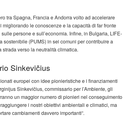
iero tra Spagna, Francia e Andorra volto ad accelerare
i migliorando le conoscenze e la capacità di far fronte
, sulle persone e sull’economia. Infine, in Bulgaria, LIFE-
 sostenibile (PUMS) in sei comuni per contribuire a
strada verso la neutralità climatica.
rio Sinkevičius
sionati europei con idee pionieristiche e i finanziamenti
irginijus Sinkevičius, commissario per l’Ambiente, gli
terranno un maggior numero di pionieri nel conseguimento
a raggiungere i nostri obiettivi ambientali e climatici, ma
ortare cambiamenti davvero importanti”.