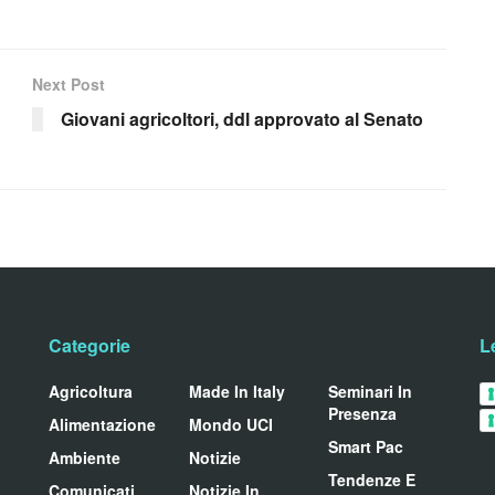
Next Post
Giovani agricoltori, ddl approvato al Senato
Categorie
L
Agricoltura
Made In Italy
Seminari In
Presenza
Alimentazione
Mondo UCI
Smart Pac
Ambiente
Notizie
Tendenze E
Comunicati
Notizie In