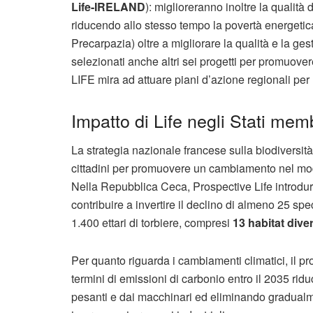
Life-IRELAND
): miglioreranno inoltre la qualità
riducendo allo stesso tempo la povertà energetic
Precarpazia) oltre a migliorare la qualità e la ge
selezionati anche altri sei progetti per promuovere
LIFE mira ad attuare piani d’azione regionali per 
Impatto di Life negli Stati mem
La strategia nazionale francese sulla biodiversità,
cittadini per promuovere un cambiamento nel modo
Nella Repubblica Ceca, Prospective Life introdur
contribuire a invertire il declino di almeno 25 spec
1.400 ettari di torbiere, compresi
13 habitat dive
Per quanto riguarda i cambiamenti climatici, il pr
termini di emissioni di carbonio entro il 2035 ridu
pesanti e dai macchinari ed eliminando gradualment