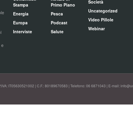
Società
Stampa
Primo Piano
Uncategorized
ole
Energia
Pesca
Video Pillole
Europa
Podcast
Webinar
Interviste
Salute
i
i e
P.IVA: IT05630521002 | C.F.: 80189670583 | Telefono: 06 6871043 | E-mail: info@uci