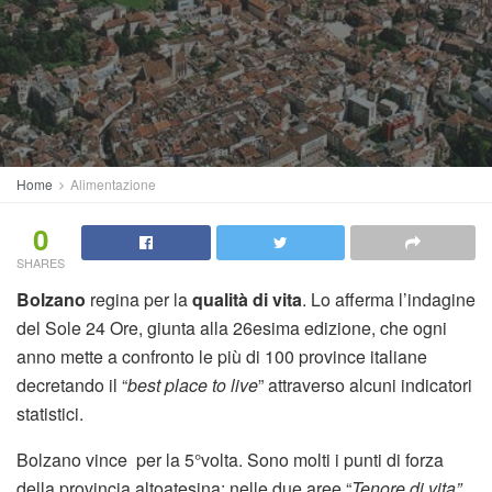
Home
Alimentazione
0
SHARES
Bolzano
regina per la
qualità di vita
. Lo afferma l’indagine
del Sole 24 Ore, giunta alla 26esima edizione, che ogni
anno mette a confronto le più di 100 province italiane
decretando il “
best place to live
” attraverso alcuni indicatori
statistici.
Bolzano vince per la 5°volta. Sono molti i punti di forza
della provincia altoatesina; nelle due aree “
Tenore di vita”