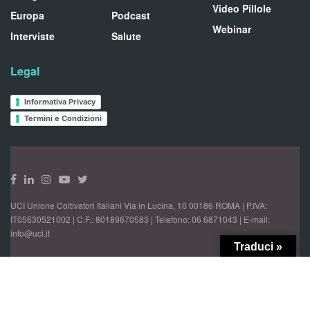
Video Pillole
Europa
Podcast
Webinar
Interviste
Salute
Legal
Informativa Privacy
Termini e Condizioni
UCI Unione Coltivatori Italiani Via in Lucina, 10 00186 ROMA | P.IVA:
IT05630521002 | C.F.: 80189670583 | Telefono: 06 6871043 | E-mail:
info@uci.it
Traduci »