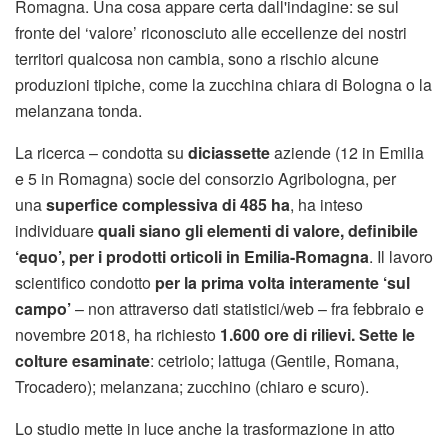
Romagna. Una cosa appare certa dall'indagine: se sul
fronte del ‘valore’ riconosciuto alle eccellenze dei nostri
territori qualcosa non cambia, sono a rischio alcune
produzioni tipiche, come la zucchina chiara di Bologna o la
melanzana tonda.
La ricerca – condotta su
diciassette
aziende (12 in Emilia
e 5 in Romagna) socie del consorzio Agribologna, per
una
superfice complessiva di 485 ha
, ha inteso
individuare
quali siano gli elementi di valore, definibile
‘equo’, per i prodotti orticoli in Emilia-Romagna
. Il lavoro
scientifico condotto
per la prima volta interamente ‘sul
campo’
– non attraverso dati statistici/web – fra febbraio e
novembre 2018, ha richiesto
1.600 ore di rilievi. Sette le
colture esaminate
: cetriolo; lattuga (Gentile, Romana,
Trocadero); melanzana; zucchino (chiaro e scuro).
Lo studio mette in luce anche la trasformazione in atto