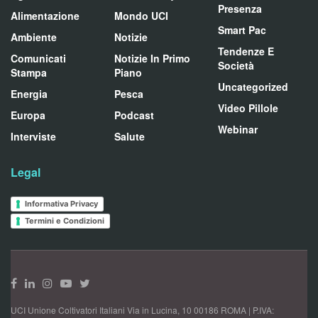
Presenza
Alimentazione
Mondo UCI
Smart Pac
Ambiente
Notizie
Tendenze E
Comunicati
Notizie In Primo
Società
Stampa
Piano
Uncategorized
Energia
Pesca
Video Pillole
Europa
Podcast
Webinar
Interviste
Salute
Legal
Informativa Privacy
Termini e Condizioni
UCI Unione Coltivatori Italiani Via in Lucina, 10 00186 ROMA | P.IVA: