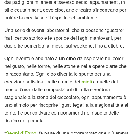
dai padiglioni milanesi attraverso tredici appuntamenti, in
stile edutainment, dove cibo, arte e teatro s'incontrano per
nutrire la creatività e il rispetto dell'ambiente.
Una serie di eventi laboratoriali che si possono "gustare"
fra il centro storico e le sponde dei laghi mantovani, per
due o tre pomeriggi al mese, sui weekend, fino a ottobre.
Ogni evento è abbinato a
un cibo
da esplorare nei colori,
nel gusto, nelle forme, nelle storie e nelle opere d'arte che
lo raccontano. Ogni cibo diventa lo spunto per una
creazione artistica. Dalle cromie dei
mieli
a quelle del
mosto d'uva, dalle composizioni di frutta e verdura
stagionale alla storia del cioccolato, ogni appuntamento è
uno stimolo per riscoprire i gusti legati alla stagionalità e ai
territori e per coltivare comportamenti nel rispetto delle
risorse del pianeta.
“
Segni d'Expo
” fa parte di una programmazione più ampia