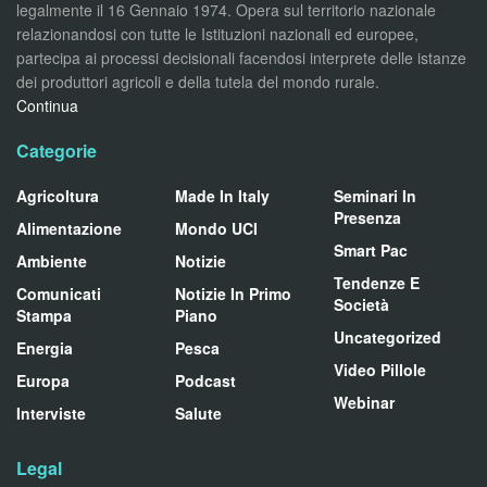
legalmente il 16 Gennaio 1974. Opera sul territorio nazionale
relazionandosi con tutte le Istituzioni nazionali ed europee,
partecipa ai processi decisionali facendosi interprete delle istanze
dei produttori agricoli e della tutela del mondo rurale.
Continua
Categorie
Agricoltura
Made In Italy
Seminari In
Presenza
Alimentazione
Mondo UCI
Smart Pac
Ambiente
Notizie
Tendenze E
Comunicati
Notizie In Primo
Società
Stampa
Piano
Uncategorized
Energia
Pesca
Video Pillole
Europa
Podcast
Webinar
Interviste
Salute
Legal