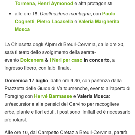
Tormena
,
Henri Aymonod
e altri protagonisti
alle ore 18,
Destinazione montagna
, con
Paolo
Cognetti
,
Pietro Lacasella
e
Valeria Margherita
Mosca
La Chiesetta degli Alpini di Breuil-Cervinia, dalle ore 20,
sarà il teato dello svolgimento della serata-
evento
Dolcenera
&
I Neri per caso
in concerto
, a
ingresso libero, con falò finale.
Domenica 17 luglio
, dalle ore 9.30, con partenza dalla
Piazzetta delle Guide di Valtournenche, evento all'aperto di
Foraging con
Hervé Barmasse
e
Valeria Mosca
:
un'escursione alle pensici del Cervino per raccogliere
erbe, piante e fiori eduli. I post sono limitati ed è necessario
prenotarsi.
Alle ore 10, dal Campetto Crétaz a Breuil-Cervinia, partirà