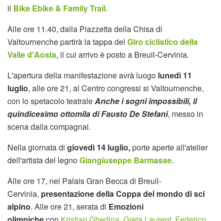
il
Bike Ebike & Family Trail
.
Alle ore 11.40, dalla Piazzetta della Chisa di
Valtournenche partirà la tappa del
Giro ciclistico della
Valle d'Aosta
, il cui arrivo è posto a Breuil-Cervinia.
L'apertura della manifestazione avrà luogo
lunedì 11
luglio
, alle ore 21, al Centro congressi si Valtournenche,
con lo spetacolo teatrale
Anche i sogni impossibili, il
quindicesimo ottomila di Fausto De Stefani
, messo in
scena dalla compagnai.
Nella giornata di
giovedì 14 luglio,
porte aperte all'atelier
dell'artista del legno
Giangiuseppe Barmasse
.
Alle ore 17, nel Palais Gran Becca di Breuil-
Cervinia,
presentazione della
Coppa del mondo di sci
alpino
. Alle ore 21, serata di
Emozioni
olimpiche
con
Kristian Ghedina
,
Greta Laurent
,
Federico