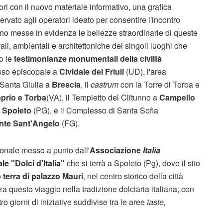
ori con il nuovo materiale informativo, una grafica
ervato agli operatori ideato per consentire l'incontro
ono messe in evidenza le bellezze straordinarie di queste
rali, ambientali e architettoniche dei singoli luoghi che
no le
testimonianze monumentali della civiltà
esso episcopale a
Cividale del Friuli
(UD), l'area
Santa Giulia a
Brescia
, il
castrum
con la Torre di Torba e
prio e Torba
(VA), il Tempietto del Clitunno a
Campello
a
Spoleto
(PG), e il Complesso di Santa Sofia
nte Sant'Angelo
(FG).
onale messo a punto dall'
Associazione
Italia
le "Dolci d'Italia"
che si terrà a Spoleto (Pg), dove il sito
 terra di palazzo Mauri
, nel centro storico della città
a questo viaggio nella tradizione dolciaria italiana, con
 giorni di iniziative suddivise tra le aree
taste,