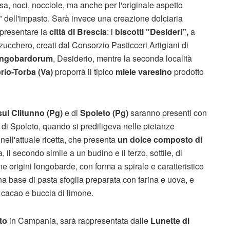
ssa, noci, nocciole, ma anche per l'originale aspetto
a" dell'impasto. Sarà invece una creazione dolciaria
ppresentare la
città di Brescia
: i
biscotti "Desideri",
a
 zucchero, creati dal Consorzio Pasticceri Artigiani di
angobardorum
, Desiderio, mentre la seconda località
rio-Torba (Va)
proporrà il tipico
miele varesino
prodotto
ul Clitunno (Pg)
e di
Spoleto (Pg)
saranno presenti con
o di Spoleto, quando si prediligeva nelle pietanze
ell'attuale ricetta, che presenta
un dolce composto di
na, il secondo simile a un budino e il terzo, sottile, di
ane origini longobarde, con forma a spirale e caratteristico
a base di pasta sfoglia preparata con farina e uova, e
, cacao e buccia di limone.
to
in Campania, sarà rappresentata dalle
Lunette di