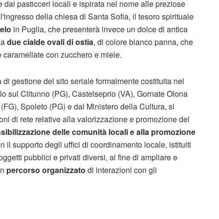
te dai pasticceri locali e ispirata nel nome alle preziose
l'ingresso della chiesa di Santa Sofia, il tesoro spirituale
elo
in Puglia, che presenterà invece un dolce di antica
da
due cialde ovali di ostia
, di colore bianco panna, che
 e caramellate con zucchero e miele.
ra di gestione del sito seriale formalmente costituita nel
o sul Clitunno (PG), Castelseprio (VA), Gornate Olona
(FG), Spoleto (PG) e dal Ministero della Cultura, si
oni di rete relative alla valorizzazione e promozione del
sibilizzazione delle comunità locali e alla promozione
 il supporto degli uffici di coordinamento locale, istituiti
getti pubblici e privati diversi, al fine di ampliare e
un
percorso organizzato
di interazioni con gli