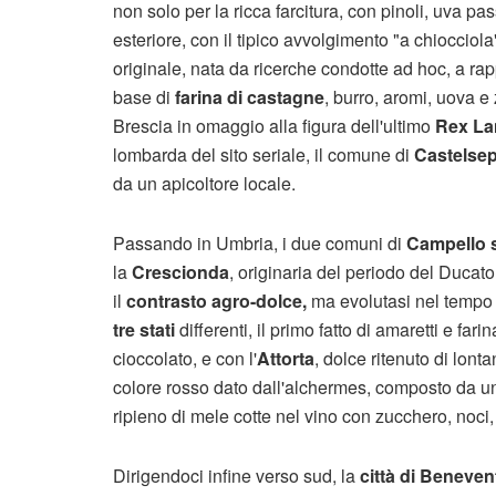
non solo per la ricca farcitura, con pinoli, uva pa
esteriore, con il tipico avvolgimento "a chiocciol
originale, nata da ricerche condotte ad hoc, a ra
base di
farina di castagne
, burro, aromi, uova e
Brescia in omaggio alla figura dell'ultimo
Rex L
lombarda del sito seriale, il comune di
Castelsep
da un apicoltore locale.
Passando in Umbria, i due comuni di
Campello s
la
Crescionda
, originaria del periodo del Ducat
il
contrasto agro-dolce,
ma evolutasi nel tempo n
tre stati
differenti, il primo fatto di amaretti e fari
cioccolato, e con l'
Attorta
, dolce ritenuto di lont
colore rosso dato dall'alchermes, composto da un
ripieno di mele cotte nel vino con zucchero, noci
Dirigendoci infine verso sud, la
città di Beneven