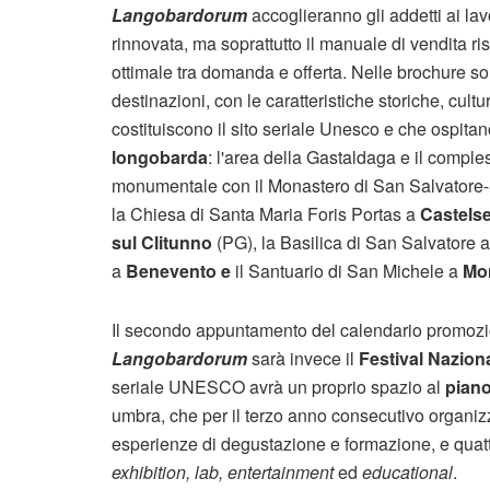
Langobardorum
accoglieranno gli addetti ai lav
rinnovata, ma soprattutto il manuale di vendita ris
ottimale tra domanda e offerta. Nelle brochure s
destinazioni, con le caratteristiche storiche, cultu
costituiscono il sito seriale Unesco e che ospita
longobarda
: l'area della Gastaldaga e il compl
monumentale con il Monastero di San Salvatore-
la Chiesa di Santa Maria Foris Portas a
Castelse
sul Clitunno
(PG), la Basilica di San Salvatore 
a
Benevento e
il Santuario di San Michele a
Mo
Il secondo appuntamento del calendario promozi
Langobardorum
sarà invece il
Festival Naziona
seriale UNESCO avrà un proprio spazio al
piano
umbra, che per il terzo anno consecutivo organizz
esperienze di degustazione e formazione, e quattro
exhibition, lab, entertainment
ed
educational
.