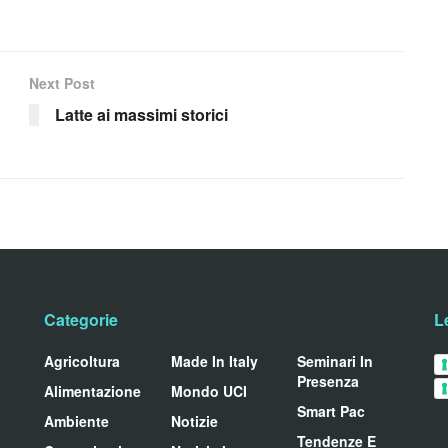
Next Post
Latte ai massimi storici
Categorie
L
Agricoltura
Made In Italy
Seminari In
Presenza
Alimentazione
Mondo UCI
Smart Pac
Ambiente
Notizie
Tendenze E