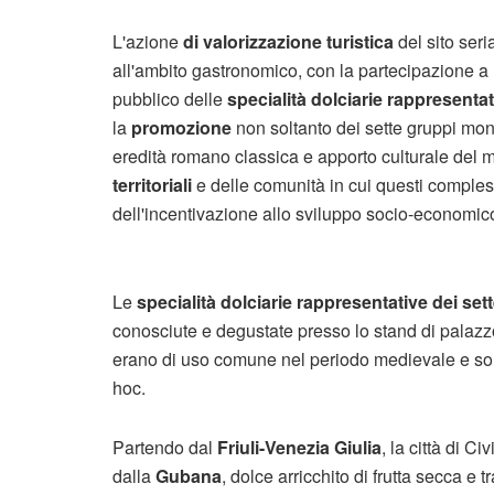
L'azione
di valorizzazione turistica
del sito seri
all'ambito gastronomico, con la partecipazione a
pubblico delle
specialità dolciarie rappresentati
la
promozione
non soltanto dei sette gruppi monu
eredità romano classica e apporto culturale de
territoriali
e delle comunità in cui questi complessi
dell'incentivazione allo sviluppo socio-economico
Le
specialità dolciarie rappresentative dei se
conosciute e degustate presso lo stand di palazzo
erano di uso comune nel periodo medievale e sono, 
hoc.
Partendo dal
Friuli-Venezia Giulia
, la città di C
dalla
Gubana
, dolce arricchito di frutta secca e