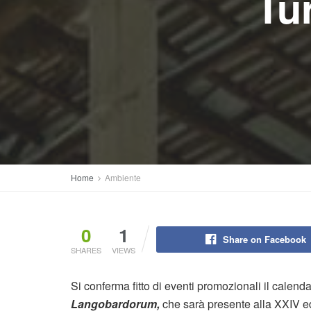
Tu
Home
Ambiente
0
1
Share on Facebook
SHARES
VIEWS
Si conferma fitto di eventi promozionali il calenda
Langobardorum,
che sarà presente alla XXIV e