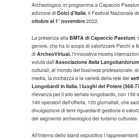
Archeologico, in programma a Capaccio Paestu
edizione di
Dolci d'Italia
, il Festival Nazionale 
ottobre al 1° novembre
2022.
La presenza alla
BMTA di Capaccio Paestum
, 
genere, che ha lo scopo di valorizzare Parchi e Mu
di
ArcheoVirtual,
l'innovativa mostra internaziona
voluta dall'
Associazione
Italia Langobardorum
culturali, al mondo del business professionale, ai
media, la ricchezza e la varietà della rete dei
set
Longobardi in Italia. I luoghi del Potere (568-7
rilevanza per il sito seriale longobardo, con 150 
140 operatori dell'offerta, 120 giornalisti, che s
divulgazione di temi riguardanti gestione e valor
del segmento archeologico del turismo culturale.
All'interno dello stand espositivo i rappresentanti 