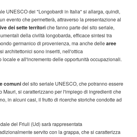
ale UNESCO dei "Longobardi in Italia" si allarga, quindi,
 un evento che permetterà, attraverso la presentazione al
ve dei sette territori
che fanno parte del sito seriale,
mentali della civiltà longobarda, efficace sintesi tra
l mondo germanico di provenienza, ma anche delle
aree
 architettonici sono inseriti, nell'ottica
 locale e all'incremento delle opportunità occupazionali.
tte comuni
del sito seriale UNESCO, che potranno essere
 Mauri, si caratterizzano per l'impiego di ingredienti che
in alcuni casi, il frutto di ricerche storiche condotte ad
ividale del Friuli (Ud) sarà rappresentata
 tradizionalmente servito con la grappa, che si caratterizza