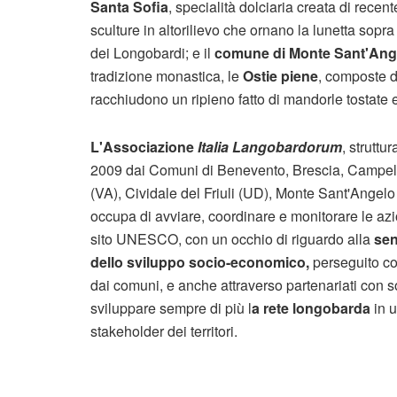
Santa Sofia
, specialità dolciaria creata di recen
sculture in altorilievo che ornano la lunetta sopra 
dei Longobardi; e il
comune di Monte Sant'Ang
tradizione monastica, le
Ostie piene
, composte 
racchiudono un ripieno fatto di mandorle tostate
L'Associazione
Italia Langobardorum
, struttu
2009 dai Comuni di Benevento, Brescia, Campell
(VA), Cividale del Friuli (UD), Monte Sant'Angelo 
occupa di avviare, coordinare e monitorare le azi
sito UNESCO, con un occhio di riguardo alla
sen
dello sviluppo socio-economico,
perseguito con
dai comuni, e anche attraverso partenariati con sog
sviluppare sempre di più l
a rete longobarda
in 
stakeholder dei territori.