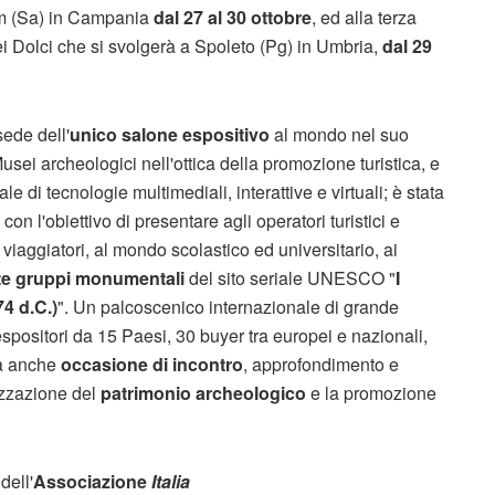
m (Sa) in Campania
dal 27 al 30 ottobre
, ed alla terza
dei Dolci che si svolgerà a Spoleto (Pg) in Umbria,
dal 29
sede dell'
unico salone espositivo
al mondo nel suo
sei archeologici nell'ottica della promozione turistica, e
le di tecnologie multimediali, interattive e virtuali; è stata
con l'obiettivo di presentare agli operatori turistici e
 viaggiatori, al mondo scolastico ed universitario, ai
te gruppi monumentali
del sito seriale UNESCO "
I
74 d.C.)
". Un palcoscenico internazionale di grande
espositori da 15 Paesi, 30 buyer tra europei e nazionali,
arà anche
occasione di incontro
, approfondimento e
izzazione del
patrimonio archeologico
e la promozione
dell'
Associazione
Italia