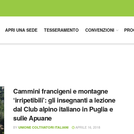
APRI UNA SEDE
TESSERAMENTO
CONVENZIONI
PRO
Cammini francigeni e montagne
‘irripetibili’: gli insegnanti a lezione
dal Club alpino italiano in Puglia e
sulle Apuane
BY
APRILE 16, 2018
UNIONE COLTIVATORI ITALIANI