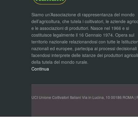
Siamo un’Associazione di rappresentanza del mondo
dell’agricoltura, che tutela i coltivatori, le aziende agric
e le associazioni di produttori. Nasce nel 1966 e si
costituisce legalmente il 16 Gennaio 1974. Opera sul
territorio nazionale relazionandosi con tutte le Istituzion
nazionali ed europee, partecipa ai processi decisionali
facendosi interprete delle istanze dei produttori agricol
della tutela del mondo rurale.
Continua
UCI Unione Coltivatori Italiani Via in Lucina, 10 00186 ROMA | 