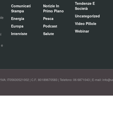
Tendenze E
Comunicati
Notizie In
Società
Stampa
Primo Piano
Uncategorized
ole
Energia
Pesca
Video Pillole
Europa
Podcast
Webinar
Interviste
Salute
i
i e
P.IVA: IT05630521002 | C.F.: 80189670583 | Telefono: 06 6871043 | E-mail: info@uci