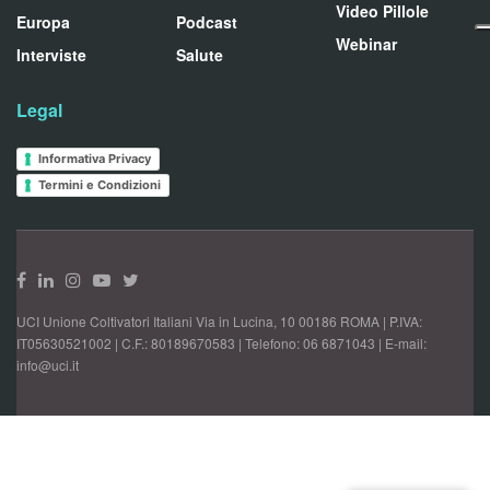
Video Pillole
Europa
Podcast
Webinar
Interviste
Salute
Legal
Informativa Privacy
Termini e Condizioni
UCI Unione Coltivatori Italiani Via in Lucina, 10 00186 ROMA | P.IVA:
IT05630521002 | C.F.: 80189670583 | Telefono: 06 6871043 | E-mail:
info@uci.it