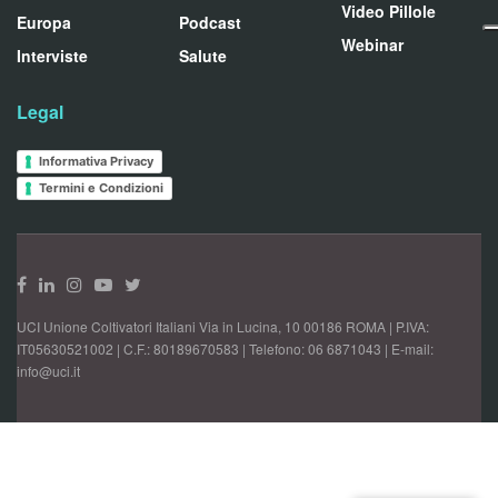
Video Pillole
Europa
Podcast
Webinar
Interviste
Salute
Legal
Informativa Privacy
Termini e Condizioni
UCI Unione Coltivatori Italiani Via in Lucina, 10 00186 ROMA | P.IVA:
IT05630521002 | C.F.: 80189670583 | Telefono: 06 6871043 | E-mail:
info@uci.it