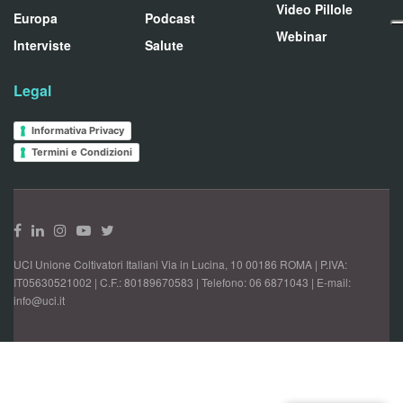
Video Pillole
Europa
Podcast
Webinar
Interviste
Salute
Legal
Informativa Privacy
Termini e Condizioni
UCI Unione Coltivatori Italiani Via in Lucina, 10 00186 ROMA | P.IVA:
IT05630521002 | C.F.: 80189670583 | Telefono: 06 6871043 | E-mail:
info@uci.it