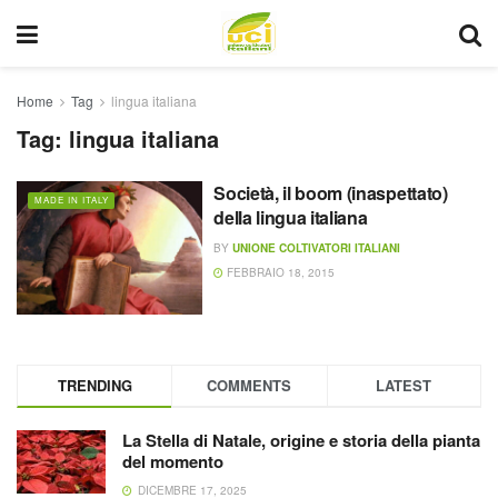
Home
Tag
lingua italiana
Tag:
lingua italiana
Società, il boom (inaspettato)
MADE IN ITALY
della lingua italiana
BY
UNIONE COLTIVATORI ITALIANI
FEBBRAIO 18, 2015
TRENDING
COMMENTS
LATEST
La Stella di Natale, origine e storia della pianta
del momento
DICEMBRE 17, 2025