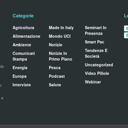
Categorie
L
Agricoltura
Made In Italy
Seminari In
Presenza
Alimentazione
Mondo UCI
Smart Pac
Ambiente
Notizie
Tendenze E
Comunicati
Notizie In
Società
Stampa
Primo Piano
Uncategorized
ole
Energia
Pesca
Video Pillole
Europa
Podcast
Webinar
Interviste
Salute
i
i e