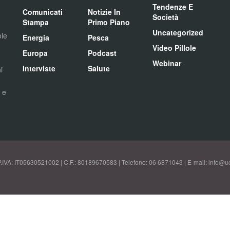
Tendenze E
Comunicati
Notizie In
Società
Stampa
Primo Piano
Uncategorized
ole
Energia
Pesca
Video Pillole
Europa
Podcast
Webinar
Interviste
Salute
i
i e
P.IVA: IT05630521002 | C.F.: 80189670583 | Telefono: 06 6871043 | E-mail: info@uci