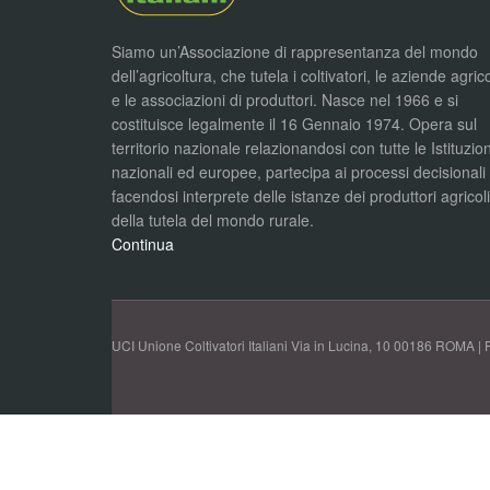
Siamo un’Associazione di rappresentanza del mondo
dell’agricoltura, che tutela i coltivatori, le aziende agric
e le associazioni di produttori. Nasce nel 1966 e si
costituisce legalmente il 16 Gennaio 1974. Opera sul
territorio nazionale relazionandosi con tutte le Istituzion
nazionali ed europee, partecipa ai processi decisionali
facendosi interprete delle istanze dei produttori agricol
della tutela del mondo rurale.
Continua
UCI Unione Coltivatori Italiani Via in Lucina, 10 00186 ROMA | 