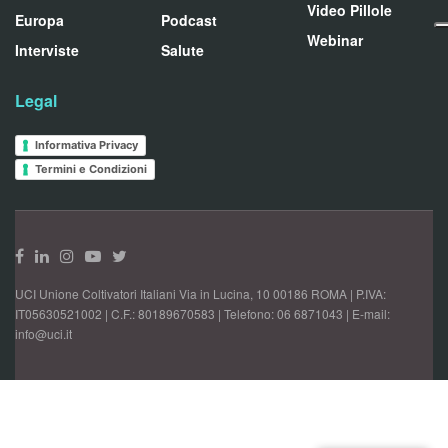
Video Pillole
Europa
Podcast
Webinar
Interviste
Salute
Legal
Informativa Privacy
Termini e Condizioni
UCI Unione Coltivatori Italiani Via in Lucina, 10 00186 ROMA | P.IVA:
IT05630521002 | C.F.: 80189670583 | Telefono: 06 6871043 | E-mail:
info@uci.it