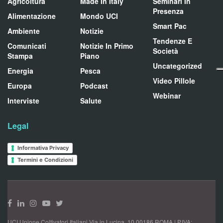
Agricoltura
Made In Italy
Seminari In
Presenza
Alimentazione
Mondo UCI
Smart Pac
Ambiente
Notizie
Tendenze E
Comunicati
Notizie In Primo
Società
Stampa
Piano
Uncategorized
Energia
Pesca
Video Pillole
Europa
Podcast
Webinar
Interviste
Salute
Legal
Informativa Privacy
Termini e Condizioni
UCI Unione Coltivatori Italiani Via in Lucina, 10 00186 ROMA | P.IVA: