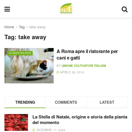
Home
Tag
take away
Tag:
take away
A Roma apre il ristorante per
ALIMENTAZIONE
cani e gatti
BY
UNIONE COLTIVATORI ITALIANI
APRILE 26, 2016
TRENDING
COMMENTS
LATEST
La Stella di Natale, origine e storia della pianta
del momento
DICEMBRE 17, 2025