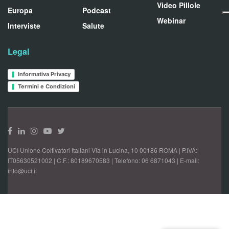
Video Pillole
Europa
Podcast
Webinar
Interviste
Salute
Legal
Informativa Privacy
Termini e Condizioni
UCI Unione Coltivatori Italiani Via in Lucina, 10 00186 ROMA | P.IVA:
IT05630521002 | C.F.: 80189670583 | Telefono: 06 6871043 | E-mail:
info@uci.it