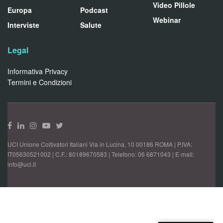
Video Pillole
Europa
Podcast
Webinar
Interviste
Salute
Legal
Informativa Privacy
Termini e Condizioni
UCI Unione Coltivatori Italiani Via in Lucina, 10 00186 ROMA | P.IVA:
IT05630521002 | C.F.: 80189670583 | Telefono: 06 6871043 | E-mail:
info@uci.it