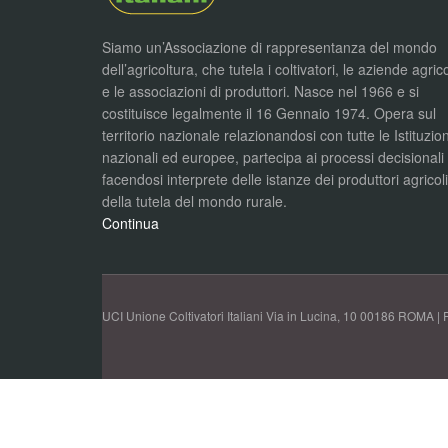
Siamo un’Associazione di rappresentanza del mondo
dell’agricoltura, che tutela i coltivatori, le aziende agric
e le associazioni di produttori. Nasce nel 1966 e si
costituisce legalmente il 16 Gennaio 1974. Opera sul
territorio nazionale relazionandosi con tutte le Istituzion
nazionali ed europee, partecipa ai processi decisionali
facendosi interprete delle istanze dei produttori agricol
della tutela del mondo rurale.
Continua
UCI Unione Coltivatori Italiani Via in Lucina, 10 00186 ROMA | 