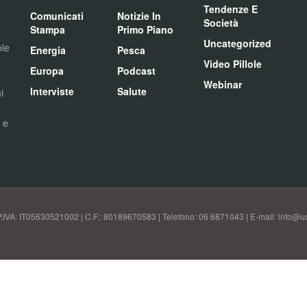
Tendenze E
Comunicati
Notizie In
Società
Stampa
Primo Piano
Uncategorized
ole
Energia
Pesca
Video Pillole
Europa
Podcast
Webinar
Interviste
Salute
i
i e
P.IVA: IT05630521002 | C.F.: 80189670583 | Telefono: 06 6871043 | E-mail: info@uci