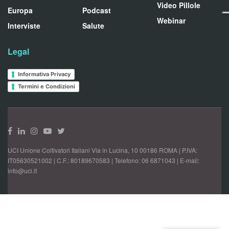
Video Pillole
Europa
Podcast
Webinar
Interviste
Salute
Legal
Informativa Privacy
Termini e Condizioni
UCI Unione Coltivatori Italiani Via in Lucina, 10 00186 ROMA | P.IVA:
IT05630521002 | C.F.: 80189670583 | Telefono: 06 6871043 | E-mail:
info@uci.it