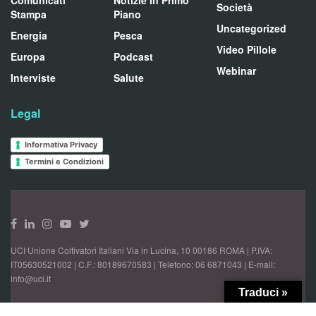
Comunicati
Notizie In Primo
Società
Stampa
Piano
Uncategorized
Energia
Pesca
Video Pillole
Europa
Podcast
Webinar
Interviste
Salute
Legal
Informativa Privacy
Termini e Condizioni
UCI Unione Coltivatori Italiani Via in Lucina, 10 00186 ROMA | P.IVA:
IT05630521002 | C.F.: 80189670583 | Telefono: 06 6871043 | E-mail:
info@uci.it
Traduci »