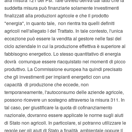
alla misura 121 dei Psr. Tale divieto deriva dal fatto che la
suddetta misura può finanziarie solamente investimenti
finalizzati alla produzioni agricole e che il prodotto
"energia", in quanto tale, non rientra tra quelli definiti
agricoli nell'allegato I del Trattato. In tale contesto, l'unica
eccezione può essere la vendita al gestore nelle fasi del
ciclo aziendale in cui la produzione effettiva è superiore al
fabbisogno energetico. Lo stesso quantitativo di energia
dovrà comunque essere riacquistato nei momenti di picco
produttivo. La Commissione europea ha quindi precisato
che gli investimenti per impianti energetici con una
capacità di produzione che eccede, non
temporaneamente, l'autoconsumo delle aziende agricole,
possono ricevere un sostegno attraverso la misura 311. In
tal caso, per giustificare la quota di cofinanziamento
nazionale, dovranno essere applicate le norme sugli aiuti
di Stato non agricoli. In particolare, si potranno utilizzare le
regole per gli aiuti di Stato a finalità ambientale oppure il