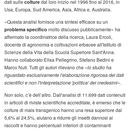
dati sulle
colture
dal loro inizio nel 1996 fino al 2016, in
Usa, Europa, Sud America, Asia, Africa e, Australia.
«Questa analisi fornisce una sintesi efficace su un
problema specifico
molto discusso pubblicamente» ha
affermato la coordinatrice della ricerca, Laura Ercoli,
docente di agronomia e coltivazioni erbacee all'Istituto di
Scienze della Vita della Scuola Superiore Sant'Anna.
Hanno collaborato Elisa Pellegrino, Stefano Bedini e
Marco Nuti. Tutti gli autori rilevano che «
lo studio ha
riguardato esclusivamente l'elaborazione rigorosa dei dati
scientifici e non l'interpretazione 'politica' dei medesimi
».
Non solo, c’è dell’altro. Dall'analisi di 11.699 dati contenuti
in articoli di riviste scientifiche accreditate, è emerso che le
colture di mais transgenico hanno una resa superiore dal
5,6% al 24,5%, aiutano a ridurre gli insetti dannosi ai
raccolti e hanno percentuali inferiori di contaminanti