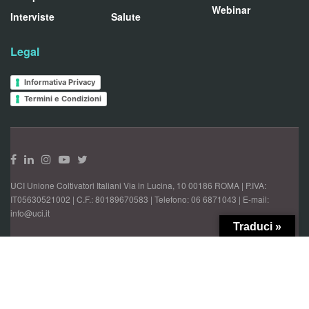
Webinar
Interviste
Salute
Legal
Informativa Privacy
Termini e Condizioni
UCI Unione Coltivatori Italiani Via in Lucina, 10 00186 ROMA | P.IVA:
IT05630521002 | C.F.: 80189670583 | Telefono: 06 6871043 | E-mail:
info@uci.it
Traduci »