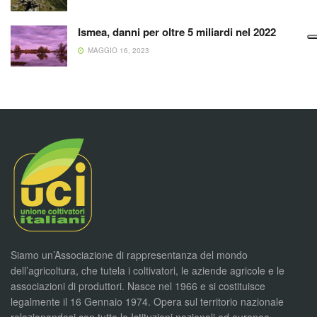
Ismea, danni per oltre 5 miliardi nel 2022
MAGGIO 16, 2023
Siamo un’Associazione di rappresentanza del mondo
dell’agricoltura, che tutela i coltivatori, le aziende agricole e le
associazioni di produttori. Nasce nel 1966 e si costituisce
legalmente il 16 Gennaio 1974. Opera sul territorio nazionale
relazionandosi con tutte le Istituzioni nazionali ed europee,