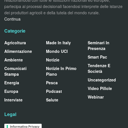
partecipa ai processi decisionali facendosi interprete delle istanze
dei produttori agricoli e della tutela del mondo rurale.
Continua
Categorie
Agricoltura
Made In Italy
Seminari In
Presenza
Alimentazione
Mondo UCI
Smart Pac
Ambiente
Notizie
Tendenze E
Comunicati
Notizie In Primo
Società
Stampa
Piano
Uncategorized
Energia
Pesca
Video Pillole
Europa
Podcast
Webinar
Interviste
Salute
Legal
Informativa Privacy