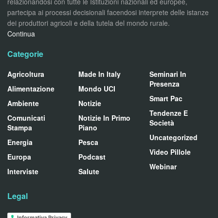
relazionandosi con tutte le Istituzioni nazionali ed europee,
partecipa ai processi decisionali facendosi interprete delle istanze
dei produttori agricoli e della tutela del mondo rurale.
Continua
Categorie
Agricoltura
Made In Italy
Seminari In
Presenza
Alimentazione
Mondo UCI
Smart Pac
Ambiente
Notizie
Tendenze E
Comunicati
Notizie In Primo
Società
Stampa
Piano
Uncategorized
Energia
Pesca
Video Pillole
Europa
Podcast
Webinar
Interviste
Salute
Legal
Informativa Privacy