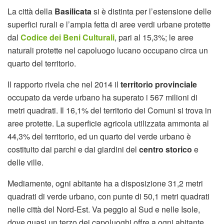
La città della
Basilicata
si è distinta per l’estensione delle
superfici rurali e l’ampia fetta di aree verdi urbane protette
dal
Codice dei Beni Culturali
, pari al 15,3%; le aree
naturali protette nel capoluogo lucano occupano circa un
quarto del territorio.
Il rapporto rivela che nel 2014 il
territorio provinciale
occupato da verde urbano ha superato i 567 milioni di
metri quadrati. Il 16,1% del territorio dei Comuni si trova in
aree protette. La superficie agricola utilizzata ammonta al
44,3% del territorio, ed un quarto del verde urbano è
costituito dai parchi e dai giardini del
centro storico
e
delle ville.
Mediamente, ogni abitante ha a disposizione 31,2 metri
quadrati di verde urbano, con punte di 50,1 metri quadrati
nelle città del Nord-Est. Va peggio al Sud e nelle Isole,
dove quasi un terzo dei capoluoghi offre a ogni abitante