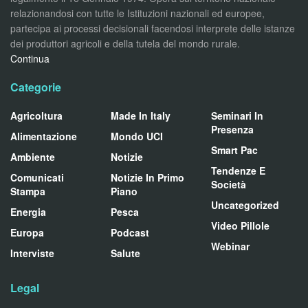
relazionandosi con tutte le Istituzioni nazionali ed europee,
partecipa ai processi decisionali facendosi interprete delle istanze
dei produttori agricoli e della tutela del mondo rurale.
Continua
Categorie
Agricoltura
Made In Italy
Seminari In
Presenza
Alimentazione
Mondo UCI
Smart Pac
Ambiente
Notizie
Tendenze E
Comunicati
Notizie In Primo
Società
Stampa
Piano
Uncategorized
Energia
Pesca
Video Pillole
Europa
Podcast
Webinar
Interviste
Salute
Legal