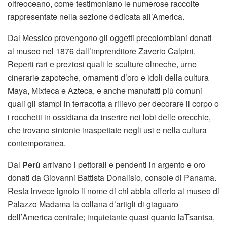
oltreoceano, come testimoniano le numerose raccolte
rappresentate nella sezione dedicata all’America.
Dal Messico provengono gli oggetti precolombiani donati
al museo nel 1876 dall’imprenditore Zaverio Calpini.
Reperti rari e preziosi quali le sculture olmeche, urne
cinerarie zapoteche, ornamenti d’oro e idoli della cultura
Maya, Mixteca e Azteca, e anche manufatti più comuni
quali gli stampi in terracotta a rilievo per decorare il corpo o
i rocchetti in ossidiana da inserire nei lobi delle orecchie,
che trovano sintonie inaspettate negli usi e nella cultura
contemporanea.
Dal
Perù
arrivano i pettorali e pendenti in argento e oro
donati da Giovanni Battista Donalisio, console di Panama.
Resta invece ignoto il nome di chi abbia offerto al museo di
Palazzo Madama la collana d’artigli di giaguaro
dell’America centrale; inquietante quasi quanto laTsantsa,