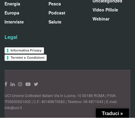
Uncategorized
Energia
Pesca
Video Pillole
Europa
Podcast
Webinar
Interviste
Salute
Legal
Informativa Privacy
Termini e Condizioni
UCI Unione Coltivatori Italiani Via in Lucina, 10 00186 ROMA | P.IVA:
IT05630521002 | C.F.: 80189670583 | Telefono: 06 6871043 | E-mail:
info@uci.it
Traduci »