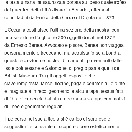
la testa umana miniaturizzata portata sul petto quale trofeo
dai guerrieri della tribù Jívaro in Ecuador, offerta ai
concittadini da Enrico della Croce di Dojola nel 1873.
L’Oceania costituisce l’ultima sezione della mostra, con
una selezione tra gli oltre 200 oggetti donati nel 1872
da Ernesto Bertea. Avvocato e pittore, Bertea non viaggia
personalmente oltreoceano, ma acquista forse a Londra
questo eccezionale nucleo di manufatti provenienti dalle
isole polinesiane e Salomone, di pregio pari a quelli del
British Museum. Tra gli oggetti esposti delle
clave rompitesta, lance, fiocine, pagaie cerimoniali dipinte
e intagliate a intrecci geometrici e alcuni tapa, tessuti fatti
di fibra di corteccia battuta e decorata a stampo con motivi
di linee e geometrie regolari.
Il percorso nel suo articolarsi è carico di sorprese e
suggestioni e consente di scoprire opere esteticamente