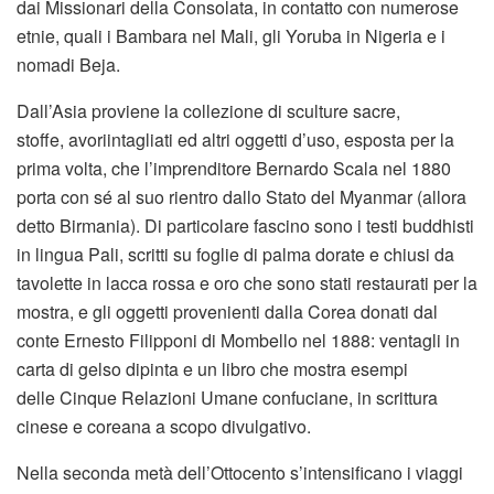
dai Missionari della Consolata, in contatto con numerose
etnie, quali i Bambara nel Mali, gli Yoruba in Nigeria e i
nomadi Beja.
Dall’Asia proviene la collezione di sculture sacre,
stoffe, avoriintagliati ed altri oggetti d’uso, esposta per la
prima volta, che l’imprenditore Bernardo Scala nel 1880
porta con sé al suo rientro dallo Stato del Myanmar (allora
detto Birmania). Di particolare fascino sono i testi buddhisti
in lingua Pali, scritti su foglie di palma dorate e chiusi da
tavolette in lacca rossa e oro che sono stati restaurati per la
mostra, e gli oggetti provenienti dalla Corea donati dal
conte Ernesto Filipponi di Mombello nel 1888: ventagli in
carta di gelso dipinta e un libro che mostra esempi
delle Cinque Relazioni Umane confuciane, in scrittura
cinese e coreana a scopo divulgativo.
Nella seconda metà dell’Ottocento s’intensificano i viaggi