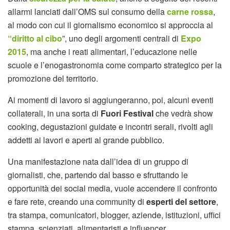
allarmi lanciati dall’OMS sul consumo della
carne rossa
,
al modo con cui il giornalismo economico si approccia al
“diritto al cibo
”, uno degli argomenti centrali di
Expo
2015
, ma anche i reati alimentari, l’educazione nelle
scuole e l’enogastronomia come comparto strategico per la
promozione del territorio.
Ai momenti di lavoro si aggiungeranno, poi, alcuni eventi
collaterali, in una sorta di
Fuori Festival
che vedrà show
cooking, degustazioni guidate e incontri serali, rivolti agli
addetti ai lavori e aperti al grande pubblico.
Una manifestazione nata dall’idea di un gruppo di
giornalisti, che, partendo dal basso e sfruttando le
opportunità dei social media, vuole accendere il confronto
e fare rete, creando una community di
esperti del settore
,
tra stampa, comunicatori, blogger, aziende, istituzioni, uffici
stampa, scienziati, alimentaristi e influencer.