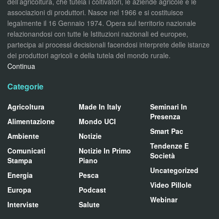
dell’agricoltura, che tutela i coltivatori, le aziende agricole e le
associazioni di produttori. Nasce nel 1966 e si costituisce
legalmente il 16 Gennaio 1974. Opera sul territorio nazionale
relazionandosi con tutte le Istituzioni nazionali ed europee,
partecipa ai processi decisionali facendosi interprete delle istanze
dei produttori agricoli e della tutela del mondo rurale.
Continua
Categorie
Agricoltura
Made In Italy
Seminari In
Presenza
Alimentazione
Mondo UCI
Smart Pac
Ambiente
Notizie
Tendenze E
Comunicati
Notizie In Primo
Società
Stampa
Piano
Uncategorized
Energia
Pesca
Video Pillole
Europa
Podcast
Webinar
Interviste
Salute