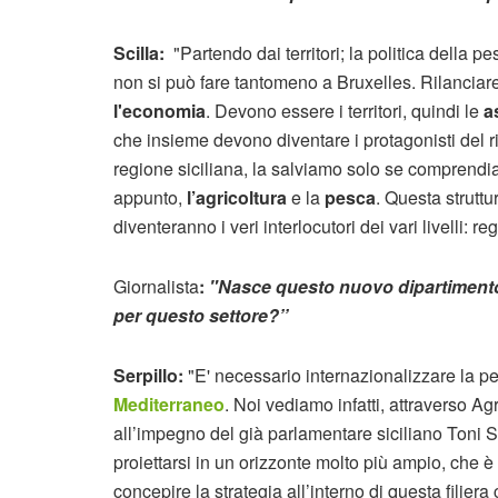
Scilla:
"Partendo dai territori; la politica della 
non si può fare tantomeno a Bruxelles. Rilanciar
l'economia
. Devono essere i territori, quindi le
a
che insieme devono diventare i protagonisti del ris
regione siciliana, la salviamo solo se comprendia
appunto,
l’agricoltura
e la
pesca
. Questa struttu
diventeranno i veri interlocutori dei vari livelli: r
Giornalista
:
"Nasce questo nuovo dipartimento d
per questo settore?’’
Serpillo:
"E' necessario internazionalizzare la pe
Mediterraneo
. Noi vediamo infatti, attraverso A
all’impegno del già parlamentare siciliano Toni Sc
proiettarsi in un orizzonte molto più ampio, che è 
concepire la strategia all’interno di questa filie