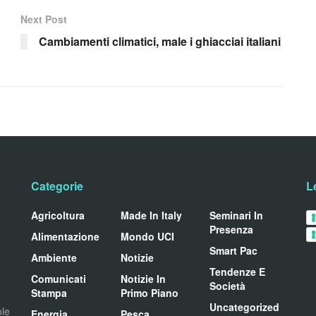
Next Post
Cambiamenti climatici, male i ghiacciai italiani
Categorie
L
Agricoltura
Made In Italy
Seminari In
Presenza
Alimentazione
Mondo UCI
Smart Pac
Ambiente
Notizie
Tendenze E
Comunicati
Notizie In
Società
Stampa
Primo Piano
Uncategorized
ole
Energia
Pesca