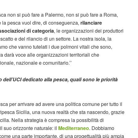
pesca non si può fare a Palermo, non si può fare a Roma,
e la pesca vuol dire, di conseguenza,
rilanciare
ssociazioni di categoria
, le organizzazioni dei produttori
catto e del rilancio di un settore. La nostra isola, la
mo che vanno tutelati i due polmoni vitali che sono,
ra darà voce alle organizzazioni territoriali che
egionale, nazionale e comunitario.’’
ell’UCI dedicato alla pesca, quali sono le priorità
sca per arrivare ad avere una politica comune per tutto il
gripesca Sicilia, una nuova realtà che sta nascendo, grazie
illa. Nella strategia è compresa la possibilità di
il suo orizzonte naturale: il
Mediterraneo
. Dobbiamo
ra come una parte importante, di una progettualità più ampia