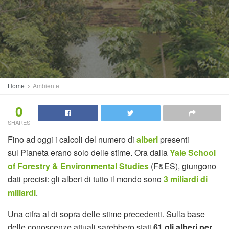
Home
Ambiente
0
SHARES
Fino ad oggi i calcoli del numero di
alberi
presenti
sul Pianeta erano solo delle stime. Ora dalla
Yale School
of Forestry & Environmental Studies
(F&ES), giungono
dati precisi: gli alberi di tutto il mondo sono
3 miliardi di
miliardi
.
Una cifra al di sopra delle stime precedenti. Sulla base
delle conoscenze attuali sarebbero stati
61 gli alberi per