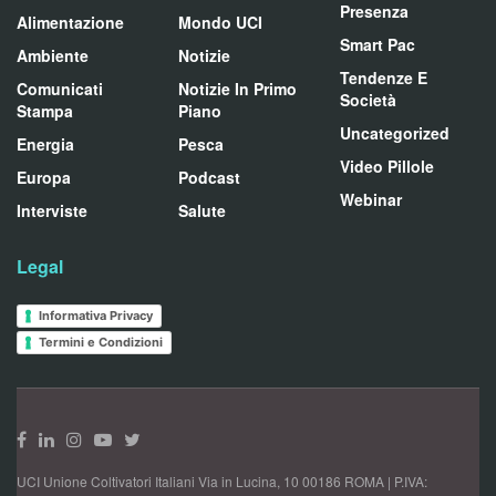
Presenza
Alimentazione
Mondo UCI
Smart Pac
Ambiente
Notizie
Tendenze E
Comunicati
Notizie In Primo
Società
Stampa
Piano
Uncategorized
Energia
Pesca
Video Pillole
Europa
Podcast
Webinar
Interviste
Salute
Legal
Informativa Privacy
Termini e Condizioni
UCI Unione Coltivatori Italiani Via in Lucina, 10 00186 ROMA | P.IVA: