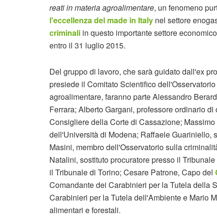
reati in materia agroalimentare
, un fenomeno pur
l'eccellenza del made in Italy
nel settore enogast
criminali
in questo importante settore economico.
entro il 31 luglio 2015.
Del gruppo di lavoro, che sarà guidato dall'ex pr
presiede il Comitato Scientifico dell'Osservatorio 
agroalimentare, faranno parte Alessandro Berardi, 
Ferrara; Alberto Gargani, professore ordinario di d
Consigliere della Corte di Cassazione; Massimo Do
dell'Università di Modena; Raffaele Guariniello, s
Masini, membro dell'Osservatorio sulla criminalit
Natalini, sostituto procuratore presso il Tribunal
il Tribunale di Torino; Cesare Patrone, Capo del
Comandante dei Carabinieri per la Tutela della
Carabinieri per la Tutela dell'Ambiente e Mario Mo
alimentari e forestali.