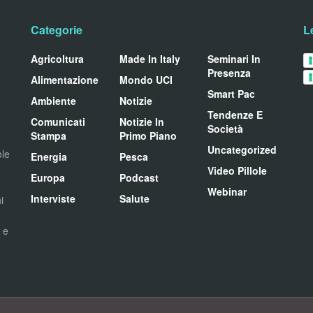
Categorie
L
Agricoltura
Made In Italy
Seminari In
Presenza
Alimentazione
Mondo UCI
Smart Pac
Ambiente
Notizie
Tendenze E
Comunicati
Notizie In
Società
Stampa
Primo Piano
Uncategorized
ole
Energia
Pesca
Video Pillole
Europa
Podcast
Webinar
Interviste
Salute
i
i e