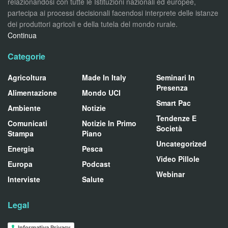
relazionandosi con tutte le Istituzioni nazionali ed europee,
partecipa ai processi decisionali facendosi interprete delle istanze
dei produttori agricoli e della tutela del mondo rurale.
Continua
Categorie
Agricoltura
Made In Italy
Seminari In
Presenza
Alimentazione
Mondo UCI
Smart Pac
Ambiente
Notizie
Tendenze E
Comunicati
Notizie In Primo
Società
Stampa
Piano
Uncategorized
Energia
Pesca
Video Pillole
Europa
Podcast
Webinar
Interviste
Salute
Legal
Informativa Privacy