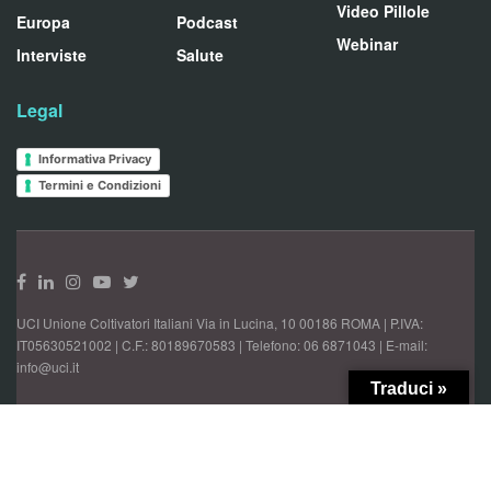
Video Pillole
Europa
Podcast
Webinar
Interviste
Salute
Legal
Informativa Privacy
Termini e Condizioni
UCI Unione Coltivatori Italiani Via in Lucina, 10 00186 ROMA | P.IVA:
IT05630521002 | C.F.: 80189670583 | Telefono: 06 6871043 | E-mail:
info@uci.it
Traduci »