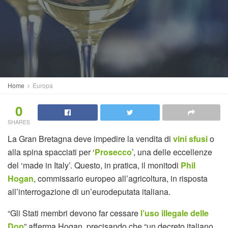
Home
Europa
0
SHARES
La Gran Bretagna deve impedire la vendita di
vini sfusi
o
alla spina spacciati per ‘
Prosecco
’, una delle eccellenze
del ‘made in Italy’. Questo, in pratica, il monitodi
Phil
Hogan
, commissario europeo all’agricoltura, in risposta
all’interrogazione di un’eurodeputata italiana.
“Gli Stati membri devono far cessare
l’uso illegale delle
Dop
” afferma Hogan, precisando che “un decreto italiano