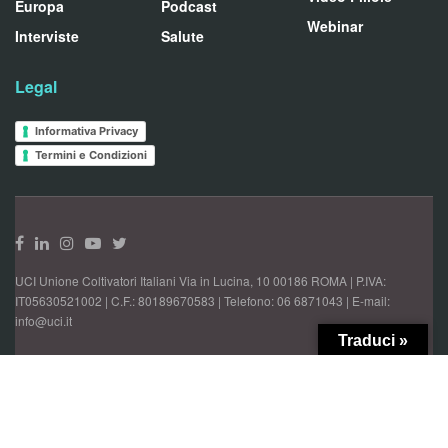
Europa
Podcast
Webinar
Interviste
Salute
Legal
Informativa Privacy
Termini e Condizioni
UCI Unione Coltivatori Italiani Via in Lucina, 10 00186 ROMA | P.IVA:
IT05630521002 | C.F.: 80189670583 | Telefono: 06 6871043 | E-mail:
info@uci.it
Traduci »