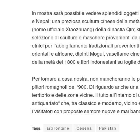
In mostra sarà possibile vedere splendidi oggetti 
e Nepal; una preziosa scultura cinese della metà 
(nome ufficiale Xiaozhuang) della dinastia Qin; ki
selezione di sculture e maschere provenienti da gr
etnici per l’abbigliamento tradizionali provenient
orientali e africane, dipinti Mogul, vasellame cine
della metà del 1800 e libri Indonesiani su foglie d
Per tornare a casa nostra, non mancheranno le p
pittori romagnoli del ‘900. Di riguardo anche una
territorio e delle zone vicine. Il tutto all’interno 
antiquariato” che, tra classico e moderno, vicino 
i visitatori con proposte sempre nuove e mai bana
Tags:
arti lontane
Cesena
Pakistan