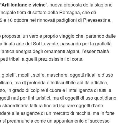
“
Arti lontane e vicine
”, nuova proposta della stagione
incipale fiera di settore della Romagna, che dà
 e 16 ottobre nei rinnovati padiglioni di Pievesestina.
 proposte, un vero e proprio viaggio che, partendo dalle
affinata arte del Sol Levante, passando per la graficità
l’antica energia degli ornamenti afgani, l’essenzialità
ti tribali a quelli preziosissimi di corte.
 gioielli, mobili, stoffe, maschere, oggetti rituali e d’uso
mo, ma di profonda e indiscutibile abilità artistica,
 in grado di colpire il cuore e l’intelligenza di tutti, a
etti nati per fini turistici, ma di oggetti di uso quotidiano
straordinaria fattura fino ad ispirare oggetti d’arte
ndere alle esigenze di un mercato di nicchia, ma in forte
 e già si preannuncia come un appuntamento di successo