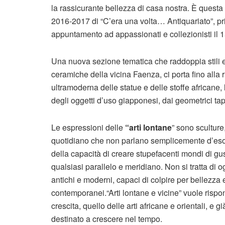
la rassicurante bellezza di casa nostra. È questa 
2016-2017 di “C’era una volta… Antiquariato”, pr
appuntamento ad appassionati e collezionisti il 15
Una nuova sezione tematica che raddoppia stili e
ceramiche della vicina Faenza, ci porta fino alla r
ultramoderna delle statue e delle stoffe africane, 
degli oggetti d’uso giapponesi, dai geometrici tappe
Le espressioni delle
“arti lontane
” sono sculture,
quotidiano che non parlano semplicemente d’esotis
della capacità di creare stupefacenti mondi di gusto,
qualsiasi parallelo e meridiano. Non si tratta di ogg
antichi e moderni, capaci di colpire per bellezza e 
contemporanei.“Arti lontane e vicine” vuole rispo
crescita, quello delle arti africane e orientali,
destinato a crescere nel tempo.