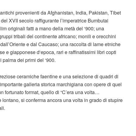
antichi provenienti da Afghanistan, India, Pakistan, Tibet
del XVII secolo raffigurante l’imperatrice Bumbutai
lim originali fatti a mano della metà del ‘900; una
uppi tribali del continente africano; monili e orecchini
i dall’Oriente e dal Caucaso; una raccolta di lame etniche
se e giapponese d‘epoca, rari e raffinatissimi libri copti
i palma dei primi del ‘900.
reziose ceramiche faentine e una selezione di quadri di
 importante galleria storica marchigiana con opere di quel
di un fortunato format, quello di “C’era una volta…
e lontano, si conferma ancora una volta in grado di stupire
li.