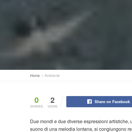
Home
Ambiente
0
2
Share on Facebook
SHARES
VIEWS
Due mondi e due diverse espressioni artistiche, u
suono di una melodia lontana, si congiungono resta