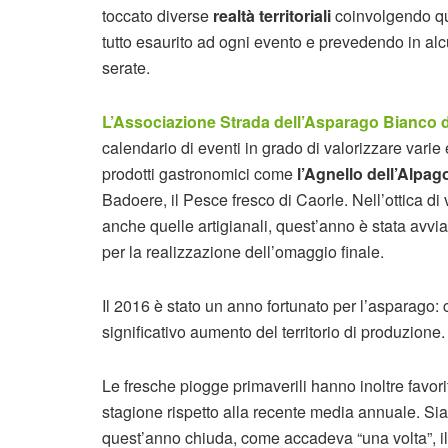
toccato diverse
realtà territoriali
coinvolgendo qua
tutto esaurito ad ogni evento e prevedendo in alcu
serate.
L’Associazione Strada dell’Asparago Bianco
calendario di eventi in grado di valorizzare varie
prodotti gastronomici come
l’Agnello dell’Alpag
Badoere, il Pesce fresco di Caorle. Nell’ottica d
anche quelle artigianali, quest’anno è stata avvia
per la realizzazione dell’omaggio finale.
Il 2016 è stato un anno fortunato per l’asparago: 
significativo aumento del territorio di produzione.
Le fresche piogge primaverili hanno inoltre favori
stagione rispetto alla recente media annuale. Sia
quest’anno chiuda, come accadeva “una volta”, il