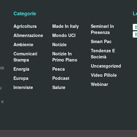
Categorie
L
Agricoltura
Made In Italy
Seminari In
Presenza
Alimentazione
Mondo UCI
Smart Pac
Ambiente
Notizie
Tendenze E
Comunicati
Notizie In
Società
Stampa
Primo Piano
Uncategorized
ole
Energia
Pesca
Video Pillole
Europa
Podcast
Webinar
Interviste
Salute
i
i e