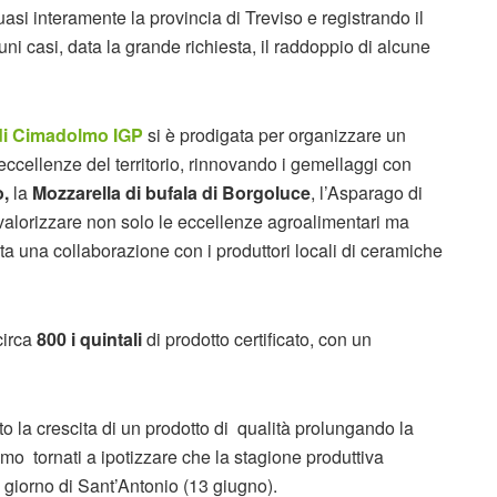
si interamente la provincia di Treviso e registrando il
ni casi, data la grande richiesta, il raddoppio di alcune
 di Cimadolmo IGP
si è prodigata per organizzare un
 eccellenze del territorio, rinnovando i gemellaggi con
o,
la
Mozzarella di bufala di Borgoluce
, l’Asparago di
i valorizzare non solo le eccellenze agroalimentari ma
ta una collaborazione con i produttori locali di ceramiche
circa
800 i quintali
di prodotto certificato, con un
to la crescita di un prodotto di qualità prolungando la
mo tornati a ipotizzare che la stagione produttiva
 giorno di Sant’Antonio (13 giugno).